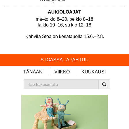
Arbis Östra
Nuorten toimintatalo Kipinä
AUKIOLOAJAT
ma–to klo 8–20, pe klo 8–18
la klo 10–16, su klo 12–18
Kahvila Stoa on kesätauolla 15.6.–2.8.
STOASSA TAPAHTUU
TÄNÄÄN
VIIKKO
KUUKAUSI