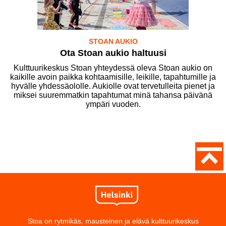
STOAN AUKIO
Ota Stoan aukio haltuusi
Kulttuurikeskus Stoan yhteydessä oleva Stoan aukio on
kaikille avoin paikka kohtaamisille, leikille, tapahtumille ja
hyvälle yhdessäololle. Aukiolle ovat tervetulleita pienet ja
miksei suuremmatkin tapahtumat minä tahansa päivänä
ympäri vuoden.
Stoa on rytmikäs, mausteinen ja elävä kulttuurikeskus