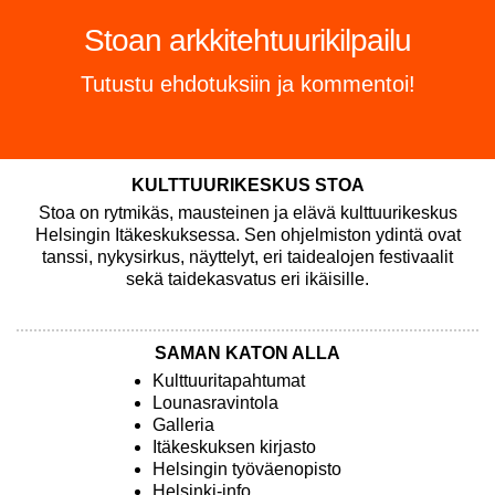
Tutustu syksyn ohjelmistoon!
RISA: Only Bones 2.0 | 3.–6.9.2026
KULTTUURIKESKUS STOA
Stoa on rytmikäs, mausteinen ja elävä kulttuurikeskus
Helsingin Itäkeskuksessa. Sen ohjelmiston ydintä ovat
tanssi, nykysirkus, näyttelyt, eri taidealojen festivaalit
sekä taidekasvatus eri ikäisille.
SAMAN KATON ALLA
Kulttuuritapahtumat
Lounasravintola
Galleria
Itäkeskuksen kirjasto
Helsingin työväenopisto
Helsinki-info