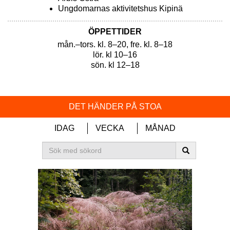
Ungdomarnas aktivitetshus Kipinä
ÖPPETTIDER
mån.–tors. kl. 8–20, fre. kl. 8–18
lör. kl 10–16
sön. kl 12–18
DET HÄNDER PÅ STOA
IDAG
VECKA
MÅNAD