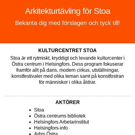
Kolla in höstprogrammet
RISA: Only Bones 2.0 | 3–6.9.2026
KULTURCENTRET STOA
Stoa är ett rytmiskt, kryddigt och levande kulturcenter i
Östra centrum i Helsingfors. Dess program fokuserar
framför allt på dans, modern cirkus, utställningar,
konstfestivaler med olika teman samt på konstfostran
för människor i olika åldrar.
AKTÖRER
Stoa
Östra centrums bibliotek
Helsingfors Arbetarinstitut
Helsingfors-info
Arbis Östra