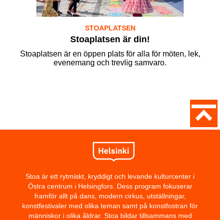
STOAPLATSEN
Stoaplatsen är din!
Stoaplatsen är en öppen plats för alla för möten, lek,
evenemang och trevlig samvaro.
Stoa är ett rytmiskt, kryddigt och levande kulturcenter i
Östra centrum i Helsingfors. Dess program fokuserar
framför allt på dans, modern cirkus, utställningar,
konstfestivaler med olika teman samt på konstfostran för
människor i olika åldrar. Stoa bildar tillsammans med