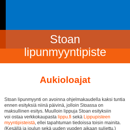
Stoan
lipunmyyntipiste
Aukioloajat
​​​​​​​Stoan lipunmyynti on avoinna ohjelmakaudella kaksi tuntia
ennen esityksiä niinä päivinä, jolloin Stoassa on
maksullinen esitys. Muulloin lippuja Stoan esityksiin
voi ostaa verkkokaupasta
lippu.fi
sekä
Lippupisteen
myyntipisteistä
, ellei tapahtuman tiedoissa toisin mainita.
(Kesällä ja joulun sekä uuden vuoden aikaan suljettu.)