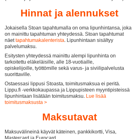
Hinnat ja alennukset
Jokaisella Stoan tapahtumalla on oma lipunhintansa, joka
on mainittu tapahtuman yhteydessä. Stoan tapahtumat
näet
tapahtumakalenterista
. Lipunhintaan sisältyy
palvelumaksu.
Esitysten yhteydessä mainittu alempi lipunhinta on
tarkoitettu eläkeläisille, alle 18-vuotiaille,
opiskelijoille, työttömille sekä varus- ja siviilipalvelusta
suorittaville.
Ostaessasi lippusi Stoasta, toimitusmaksua ei peritä.
Lippu.fi -verkkokaupassa ja Lippupisteen myyntipisteissä
lipunhintaan lisätään toimitusmaksu.
Lue lisää
toimitusmaksusta >
Maksutavat
Maksuvälineinä käyvät käteinen, pankkikortti, Visa,
Mastercard ja Eurocard.