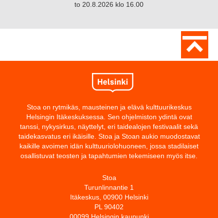
to 20.8.2026 klo 16.00
Stoa on rytmikäs, mausteinen ja elävä kulttuurikeskus
Helsingin Itäkeskuksessa. Sen ohjelmiston ydintä ovat
tanssi, nykysirkus, näyttelyt, eri taidealojen festivaalit sekä
taidekasvatus eri ikäisille. Stoa ja Stoan aukio muodostavat
kaikille avoimen idän kulttuuriolohuoneen, jossa stadilaiset
osallistuvat teosten ja tapahtumien tekemiseen myös itse.
Stoa
Turunlinnantie 1
Itäkeskus, 00900 Helsinki
PL 90402
00099 Helsingin kaupunki