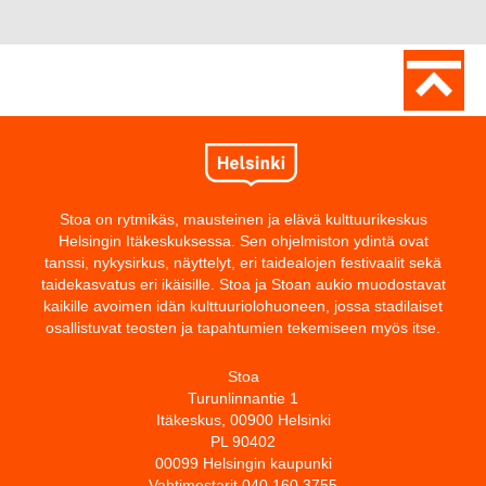
Stoa on rytmikäs, mausteinen ja elävä kulttuurikeskus
Helsingin Itäkeskuksessa. Sen ohjelmiston ydintä ovat
tanssi, nykysirkus, näyttelyt, eri taidealojen festivaalit sekä
taidekasvatus eri ikäisille. Stoa ja Stoan aukio muodostavat
kaikille avoimen idän kulttuuriolohuoneen, jossa stadilaiset
osallistuvat teosten ja tapahtumien tekemiseen myös itse.
Stoa
Turunlinnantie 1
Itäkeskus, 00900 Helsinki
PL 90402
00099 Helsingin kaupunki
Vahtimestarit 040 160 3755