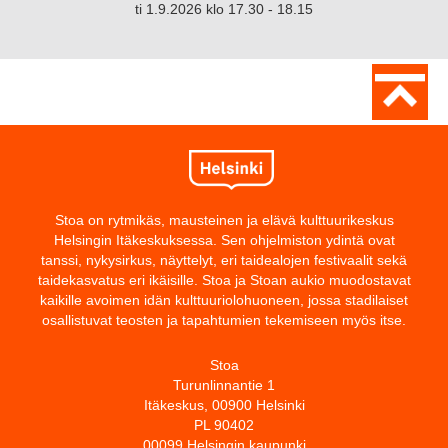
ti 1.9.2026 klo 17.30 - 18.15
Stoa on rytmikäs, mausteinen ja elävä kulttuurikeskus
Helsingin Itäkeskuksessa. Sen ohjelmiston ydintä ovat
tanssi, nykysirkus, näyttelyt, eri taidealojen festivaalit sekä
taidekasvatus eri ikäisille. Stoa ja Stoan aukio muodostavat
kaikille avoimen idän kulttuuriolohuoneen, jossa stadilaiset
osallistuvat teosten ja tapahtumien tekemiseen myös itse.
Stoa
Turunlinnantie 1
Itäkeskus, 00900 Helsinki
PL 90402
00099 Helsingin kaupunki