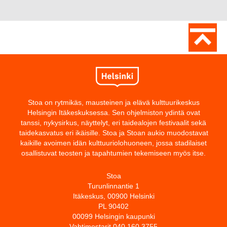
Stoa on rytmikäs, mausteinen ja elävä kulttuurikeskus
Helsingin Itäkeskuksessa. Sen ohjelmiston ydintä ovat
tanssi, nykysirkus, näyttelyt, eri taidealojen festivaalit sekä
taidekasvatus eri ikäisille. Stoa ja Stoan aukio muodostavat
kaikille avoimen idän kulttuuriolohuoneen, jossa stadilaiset
osallistuvat teosten ja tapahtumien tekemiseen myös itse.
Stoa
Turunlinnantie 1
Itäkeskus, 00900 Helsinki
PL 90402
00099 Helsingin kaupunki
Vahtimestarit 040 160 3755