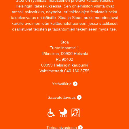
Stoa on rytmikäs, mausteinen ja elävä kulttuurikeskus
Helsingin Itäkeskuksessa. Sen ohjelmiston ydintä ovat
tanssi, nykysirkus, näyttelyt, eri taidealojen festivaalit sekä
taidekasvatus eri ikäisille. Stoa ja Stoan aukio muodostavat
kaikille avoimen idän kulttuuriolohuoneen, jossa stadilaiset
osallistuvat teosten ja tapahtumien tekemiseen myös itse.
Stoa
Turunlinnantie 1
Itäkeskus, 00900 Helsinki
PL 90402
00099 Helsingin kaupunki
Vahtimestarit 040 160 3755
Ystäväkirje
Saavutettavuus
Tietoa sivustosta