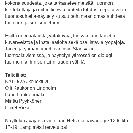
kokonaisuudesta, joka tarkastelee metsää, luonnon
kiertokulkuja ja niihin liittyviä tunteita lohdusta epätoivoon.
Luontosuhteita-näyttely kutsuu pohtimaan omaa suhdetta
luontoon ja sen suojeluun.
Esillä on maalausta, valokuvaa, tanssia, äänitaidetta,
kuvanveistoa ja installaatioita sekä osallistavia työpajoja.
Taiteilijaryhmän juuret ovat osin Stansvikin
luontoaktivismissa, ja näyttelyn ytimessä on dialogi
luonnon ja ihmisen toimijuuden välillä.
Taiteilijat:
KATOAVA-kollektiivi
Olli Kaukonen Lindholm
Lauri Lähteenmäki
Minttu Pyykkönen
Emiel Riiko
Näyttelyn avajaisia vietetään Helsinki-päivänä pe 12.6. klo
17-19. Lämpimästi tervetuloa!