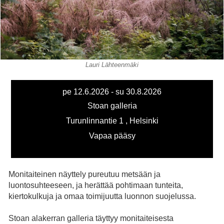
Lauri Lähteenmäki
pe 12.6.2026 - su 30.8.2026
Stoan galleria
Turunlinnantie 1 ,
Helsinki
Vapaa pääsy
Monitaiteinen näyttely pureutuu metsään ja
luontosuhteeseen, ja herättää pohtimaan tunteita,
kiertokulkuja ja omaa toimijuutta luonnon suojelussa.
Stoan alakerran galleria täyttyy monitaiteisesta