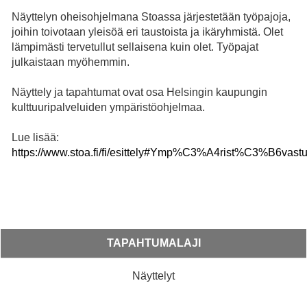
Näyttelyn oheisohjelmana Stoassa järjestetään työpajoja,
joihin toivotaan yleisöä eri taustoista ja ikäryhmistä. Olet
lämpimästi tervetullut sellaisena kuin olet. Työpajat
julkaistaan myöhemmin.
Näyttely ja tapahtumat ovat osa Helsingin kaupungin
kulttuuripalveluiden ympäristöohjelmaa.
Lue lisää:
https://www.stoa.fi/fi/esittely#Ymp%C3%A4rist%C3%B6vast
TAPAHTUMALAJI
Näyttelyt