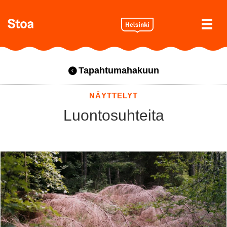
Tapahtumahakuun
NÄYTTELYT
Luontosuhteita