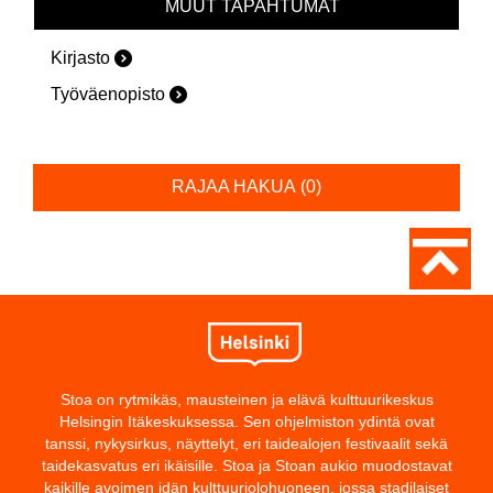
MUUT TAPAHTUMAT
Kirjasto
Työväenopisto
RAJAA HAKUA
(
0
)
Stoa on rytmikäs, mausteinen ja elävä kulttuurikeskus
Helsingin Itäkeskuksessa. Sen ohjelmiston ydintä ovat
tanssi, nykysirkus, näyttelyt, eri taidealojen festivaalit sekä
taidekasvatus eri ikäisille. Stoa ja Stoan aukio muodostavat
kaikille avoimen idän kulttuuriolohuoneen, jossa stadilaiset