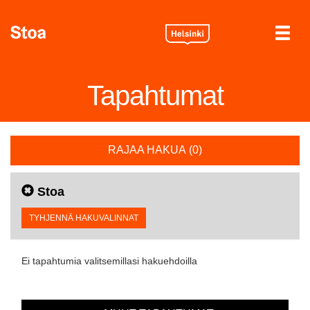
Tapahtumat
RAJAA HAKUA
(
0
)
Stoa
TYHJENNÄ HAKUVALINNAT
Ei tapahtumia valitsemillasi hakuehdoilla